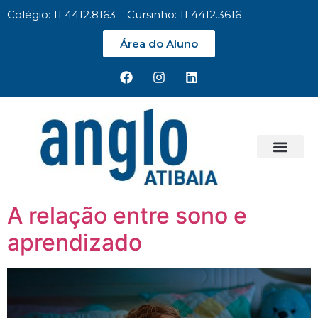
Colégio: 11 4412.8163
Cursinho: 11 4412.3616
Área do Aluno
A relação entre sono e
aprendizado